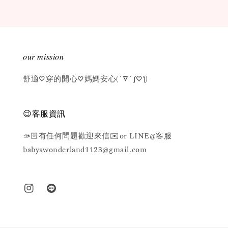
𝑜𝑢𝑟 𝑚𝑖𝑠𝑠𝑖𝑜𝑛
舒適♡穿的開心♡媽媽安心(´▽`ʃ♡ƪ)
😉客服資訊
🫴🏻有任何問題歡迎來信✉️or LINE@客服
babyswonderland1123@gmail.com