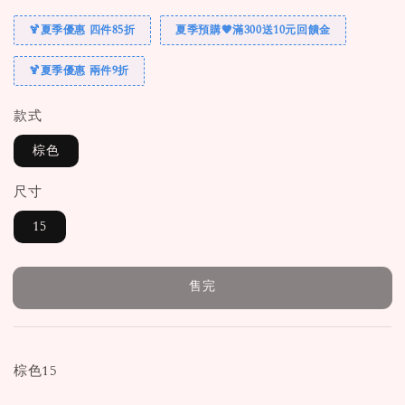
🍹夏季優惠 四件85折
夏季預購🧡滿300送10元回饋金
🍹夏季優惠 兩件9折
款式
棕色
尺寸
15
售完
棕色15