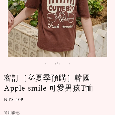
1
/
1
客訂［🌞夏季預購］韓國
Apple smile 可愛男孩T恤
Regular
NT$ 409
售完
price
適用優惠