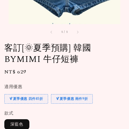
1
/
1
客訂[🌞夏季預購] 韓國
BYMIMI 牛仔短褲
Regular
NT$ 629
售完
price
適用優惠
🍹夏季優惠 四件85折
🍹夏季優惠 兩件9折
款式
深藍色