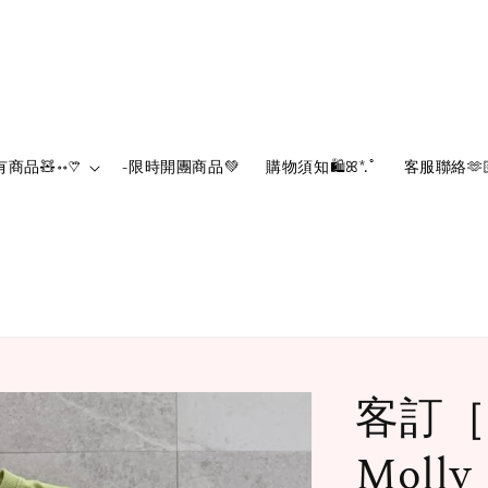
有商品🧸॰॰♡⃛
-限時開團商品💚‪
購物須知🛍️ꕤ*.ﾟ
客服聯絡🫶
客訂［
Moll