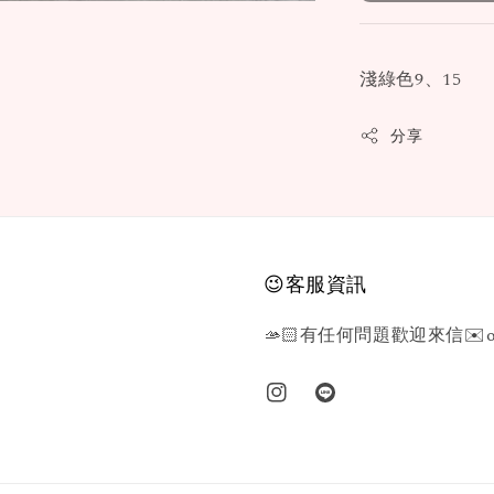
淺綠色9、15
分享
😉客服資訊
🫴🏻有任何問題歡迎來信✉️or L