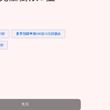
完
5折
夏季預購🧡滿300送10元回饋金
9折
售完