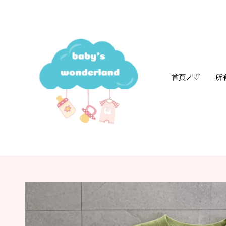
首頁🪄‎♡⃛
-所