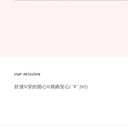
𝑜𝑢𝑟 𝑚𝑖𝑠𝑠𝑖𝑜𝑛
舒適♡穿的開心♡媽媽安心(´▽`ʃ♡ƪ)