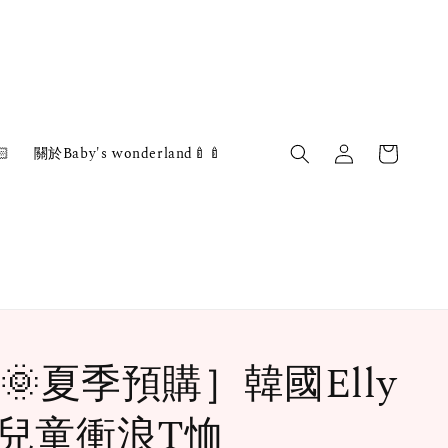

關於Baby's wonderland🍼🍼
🌞夏季預購］韓國Elly
y 兒童衝浪T恤