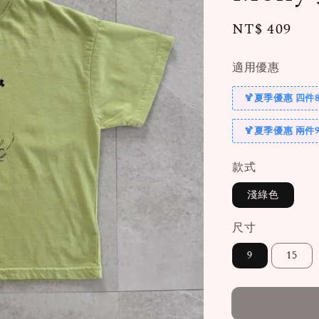
Regular
NT$ 409
售
price
適用優惠
🍹夏季優惠 四件8
🍹夏季優惠 兩件
款式
淺綠色
尺寸
9
15