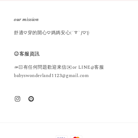
𝑜𝑢𝑟 𝑚𝑖𝑠𝑠𝑖𝑜𝑛
舒適♡穿的開心♡媽媽安心(´▽`ʃ♡ƪ)
😉客服資訊
🫴🏻有任何問題歡迎來信✉️or LINE@客服
babyswonderland1123@gmail.com