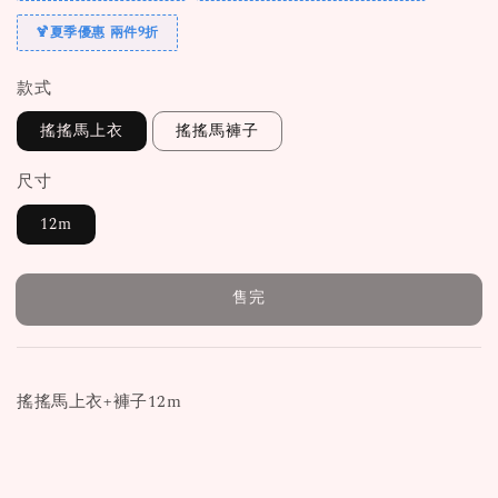
🍹夏季優惠 兩件9折
款式
搖搖馬上衣
搖搖馬褲子
尺寸
12m
售完
搖搖馬上衣+褲子12m