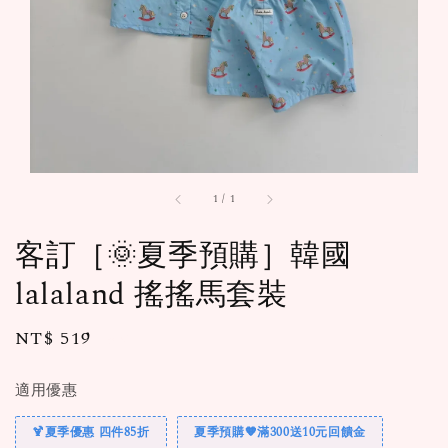
1
/
1
客訂［🌞夏季預購］韓國
lalaland 搖搖馬套裝
Regular
NT$ 519
售完
price
適用優惠
🍹夏季優惠 四件85折
夏季預購🧡滿300送10元回饋金