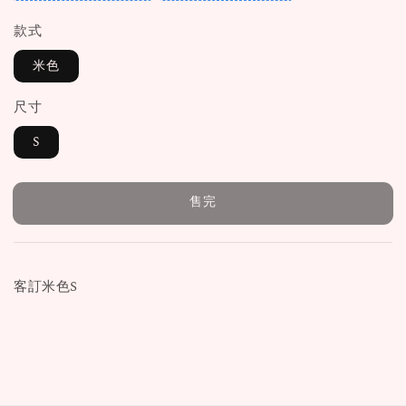
款式
米色
尺寸
S
售完
客訂米色S