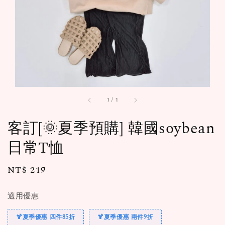
1
/
1
客訂[🌞夏季預購] 韓國soybean
日常T恤
Regular
NT$ 219
售完
price
適用優惠
🍹夏季優惠 四件85折
🍹夏季優惠 兩件9折