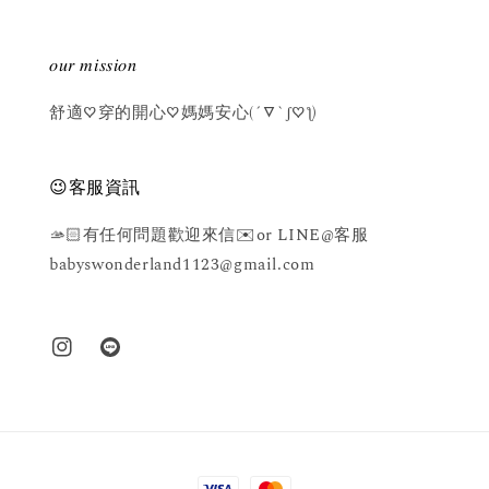
𝑜𝑢𝑟 𝑚𝑖𝑠𝑠𝑖𝑜𝑛
舒適♡穿的開心♡媽媽安心(´▽`ʃ♡ƪ)
😉客服資訊
🫴🏻有任何問題歡迎來信✉️or LINE@客服
babyswonderland1123@gmail.com