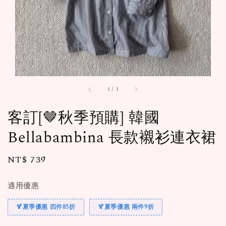
1
/
1
客訂[🤎秋季預購] 韓國
Bellabambina 長款襯衫連衣裙
Regular
NT$ 739
售完
price
適用優惠
🍹夏季優惠 四件85折
🍹夏季優惠 兩件9折