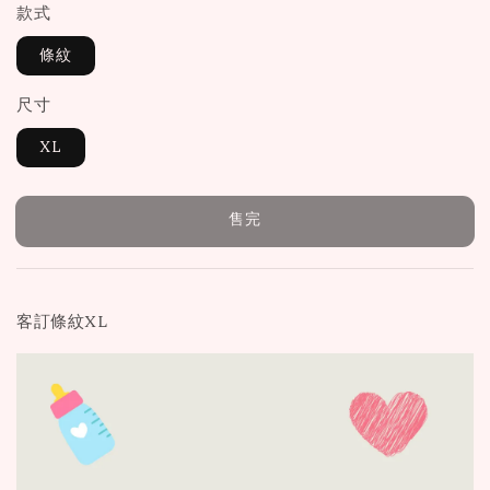
款式
條紋
尺寸
XL
售完
客訂條紋XL