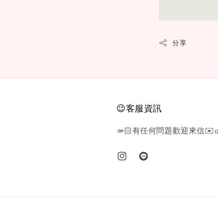
分享
😉客服資訊
🫴🏻有任何問題歡迎來信✉️or L