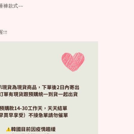
睡褲款式~~
!!