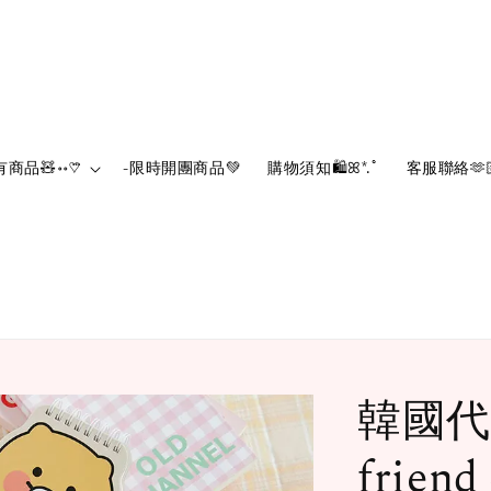
有商品🧸॰॰♡⃛
-限時開團商品💚‪
購物須知🛍️ꕤ*.ﾟ
客服聯絡🫶
韓國代購
frie