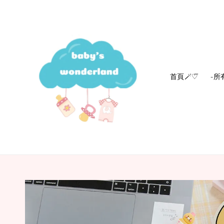
首頁🪄‎♡⃛
-所