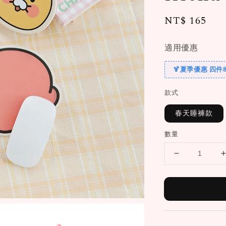
Regular
NT$ 165
price
適用優惠
🍹夏季優惠 四件8
款式
春天睡褲款
數量