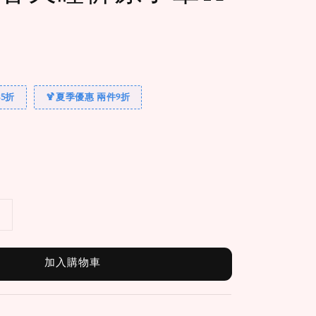
5折
🍹夏季優惠 兩件9折
加入購物車