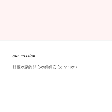
𝑜𝑢𝑟 𝑚𝑖𝑠𝑠𝑖𝑜𝑛
舒適♡穿的開心♡媽媽安心(´▽`ʃ♡ƪ)