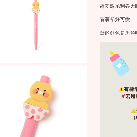
超粉嫩系利春天
看著都好可愛!!
筆的顏色是黑色喔!