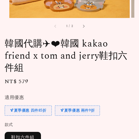
1
/
2
韓國代購✈️❤️韓國 kakao
friend x tom and jerry鞋扣六
件組
Regular
NT$ 579
售完
price
適用優惠
🍹夏季優惠 四件85折
🍹夏季優惠 兩件9折
款式
鞋扣六件組