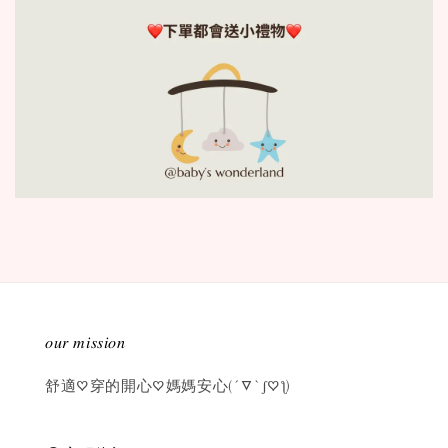
𝑜𝑢𝑟 𝑚𝑖𝑠𝑠𝑖𝑜𝑛
舒適♡穿的開心♡媽媽安心(´▽`ʃ♡ƪ)