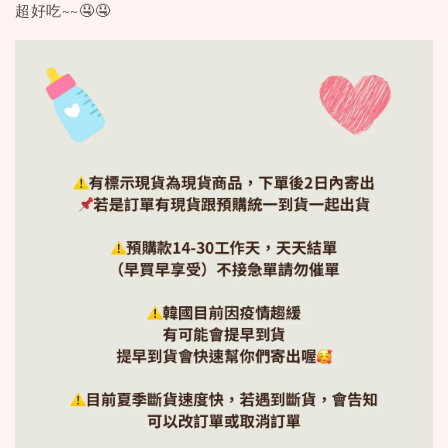
超好吃~~🤤🤤