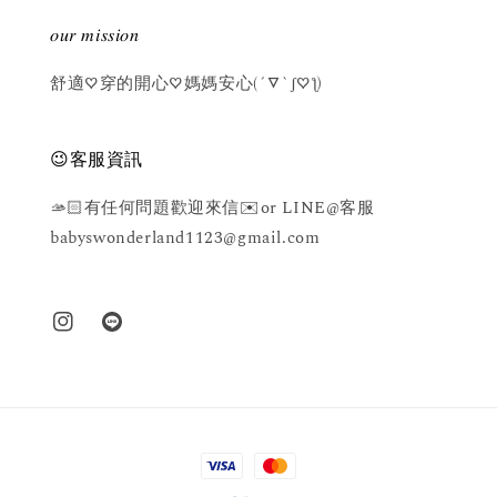
𝑜𝑢𝑟 𝑚𝑖𝑠𝑠𝑖𝑜𝑛
舒適♡穿的開心♡媽媽安心(´▽`ʃ♡ƪ)
😉客服資訊
🫴🏻有任何問題歡迎來信✉️or LINE@客服
babyswonderland1123@gmail.com