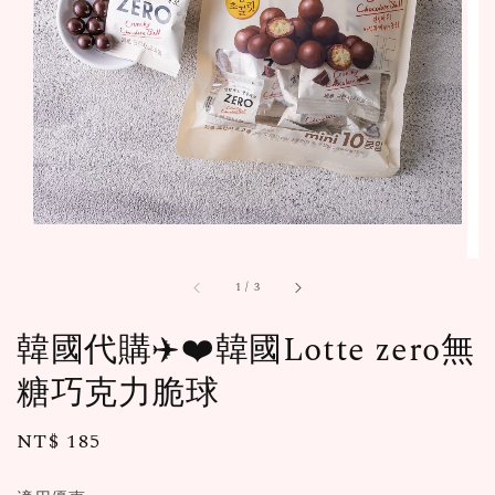
1
/
3
韓國代購✈️❤️韓國Lotte zero無
糖巧克力脆球
Regular
NT$ 185
售完
price