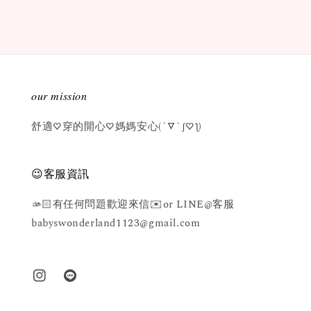
𝑜𝑢𝑟 𝑚𝑖𝑠𝑠𝑖𝑜𝑛
舒適♡穿的開心♡媽媽安心(´▽`ʃ♡ƪ)
😉客服資訊
🫴🏻有任何問題歡迎來信✉️or LINE@客服
babyswonderland1123@gmail.com