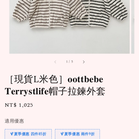
1
/
5
［現貨L米色］𝐨𝐨𝐭𝐭𝐛𝐞𝐛𝐞
𝐓𝐞𝐫𝐫𝐲𝐬𝐭𝐥𝐢𝐟𝐞帽子拉鍊外套
Regular
NT$ 1,025
price
適用優惠
🍹夏季優惠 四件85折
🍹夏季優惠 兩件9折