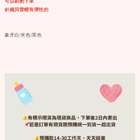
可以斟酌下單
針織貝雷帽有彈性的
象牙白/米色/黑色