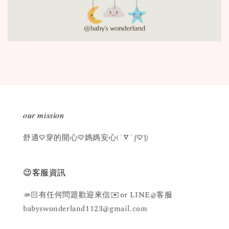
𝑜𝑢𝑟 𝑚𝑖𝑠𝑠𝑖𝑜𝑛
舒適♡穿的開心♡媽媽安心(´▽`ʃ♡ƪ)
😉客服資訊
🫴🏻有任何問題歡迎來信✉️or LINE@客服
babyswonderland1123@gmail.com