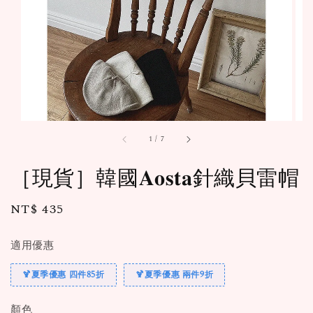
1
/
7
［現貨］韓國𝐀𝐨𝐬𝐭𝐚針織貝雷帽
Regular
NT$ 435
price
適用優惠
🍹夏季優惠 四件85折
🍹夏季優惠 兩件9折
顏色