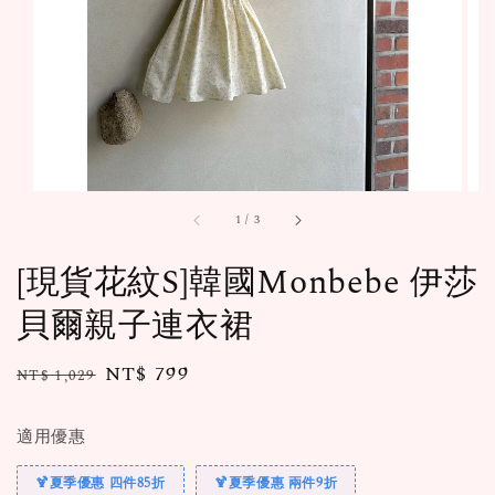
1
/
3
[現貨花紋S]韓國Monbebe 伊莎
貝爾親子連衣裙
Regular
Sale
NT$ 799
NT$ 1,029
售完
price
price
適用優惠
🍹夏季優惠 四件85折
🍹夏季優惠 兩件9折