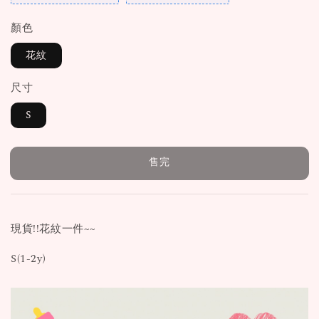
顏色
花紋
尺寸
S
售完
現貨!!花紋一件~~
S(1-2y)