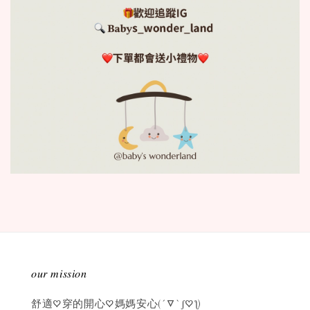
𝑜𝑢𝑟 𝑚𝑖𝑠𝑠𝑖𝑜𝑛
舒適♡穿的開心♡媽媽安心(´▽`ʃ♡ƪ)