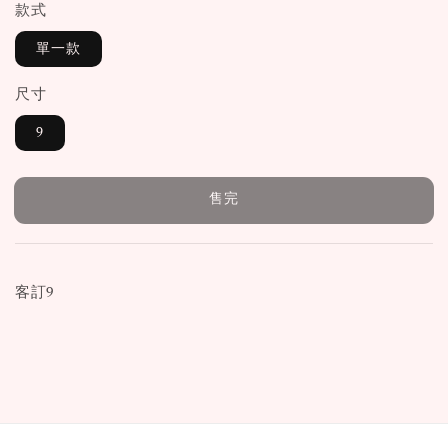
款式
單一款
尺寸
9
售完
客訂9