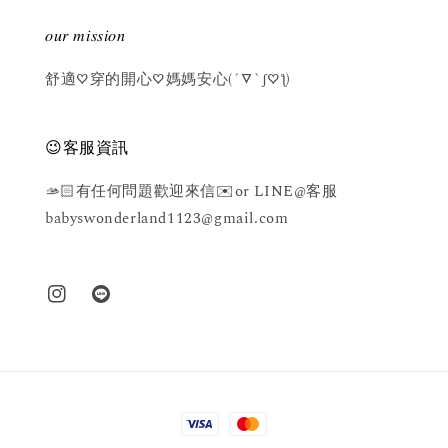
𝑜𝑢𝑟 𝑚𝑖𝑠𝑠𝑖𝑜𝑛
舒適♡穿的開心♡媽媽安心(´▽`ʃ♡ƪ)
😉客服資訊
🫴🏻有任何問題歡迎來信✉️or LINE@客服
babyswonderland1123@gmail.com