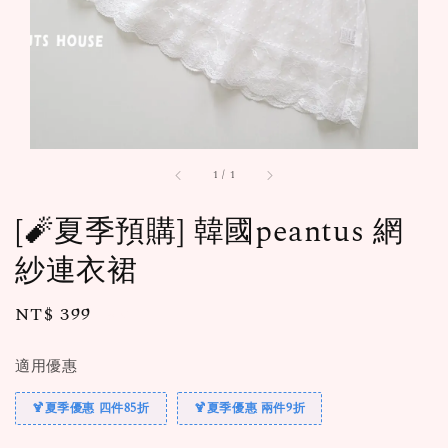
1
/
1
[🧨夏季預購] 韓國peantus 網
紗連衣裙
Regular
NT$ 399
售完
price
適用優惠
🍹夏季優惠 四件85折
🍹夏季優惠 兩件9折