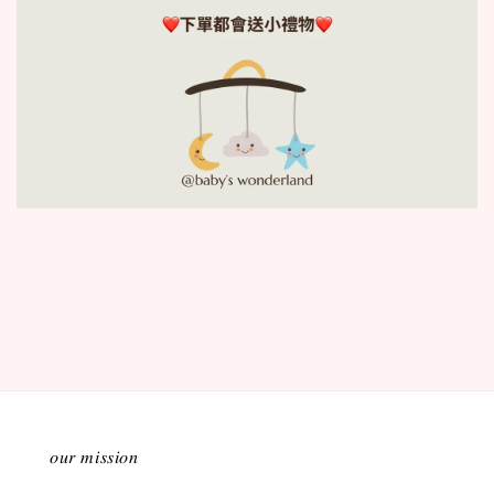
𝑜𝑢𝑟 𝑚𝑖𝑠𝑠𝑖𝑜𝑛