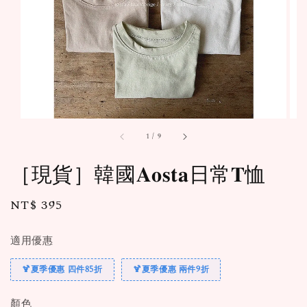
1
/
9
［現貨］韓國𝐀𝐨𝐬𝐭𝐚日常𝐓恤
Regular
NT$ 395
price
適用優惠
🍹夏季優惠 四件85折
🍹夏季優惠 兩件9折
顏色