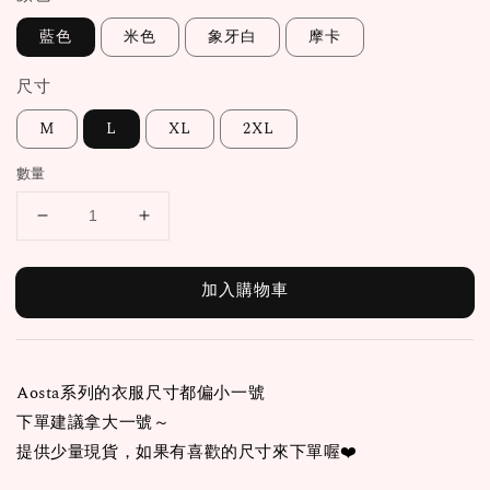
藍色
米色
象牙白
摩卡
尺寸
M
L
XL
2XL
數量
加入購物車
Aosta系列的衣服尺寸都偏小一號
下單建議拿大一號～
提供少量現貨，如果有喜歡的尺寸來下單喔❤️