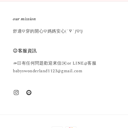
𝑜𝑢𝑟 𝑚𝑖𝑠𝑠𝑖𝑜𝑛
舒適♡穿的開心♡媽媽安心(´▽`ʃ♡ƪ)
😉客服資訊
🫴🏻有任何問題歡迎來信✉️or LINE@客服
babyswonderland1123@gmail.com