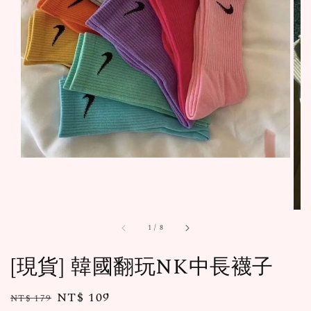
1
/
8
[現貨] 韓國翻玩NK中長襪子
Regular
Sale
NT$ 109
NT$ 179
售完