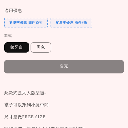
price
price
適用優惠
🍹夏季優惠 四件85折
🍹夏季優惠 兩件9折
款式
象牙白
黑色
售完
此款式是大人版型襪~
襪子可以穿到小腿中間
尺寸是做FREE SIZE