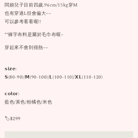
闆娘兒子目前四歲.96cm/15kg穿M
也有穿過L但會偏大~~
可以參考看看喔!!
**褲字布料是屬於毛巾布喔~
穿起來不會到很熱~~
𝘀𝗶𝘇𝗲:
𝗦(80-90)/𝗠(90-100)/𝗟(100-110)/𝗫𝗟(110-120)
𝗰𝗼𝗹𝗼𝗿:
藍色/黃色/粉橘色/米色
🏷️$299