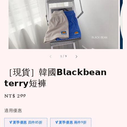
1
/
9
［現貨］韓國𝗕𝗹𝗮𝗰𝗸𝗯𝗲𝗮𝗻
𝘁𝗲𝗿𝗿𝘆短褲
Regular
NT$ 299
price
適用優惠
🍹夏季優惠 四件85折
🍹夏季優惠 兩件9折