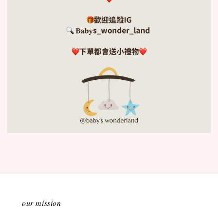
𝑜𝑢𝑟 𝑚𝑖𝑠𝑠𝑖𝑜𝑛