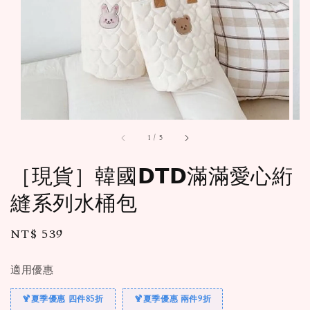
1
/
5
［現貨］韓國𝗗𝗧𝗗滿滿愛心絎
縫系列水桶包
Regular
NT$ 539
price
適用優惠
🍹夏季優惠 四件85折
🍹夏季優惠 兩件9折