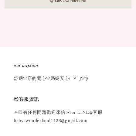
𝑜𝑢𝑟 𝑚𝑖𝑠𝑠𝑖𝑜𝑛
舒適♡穿的開心♡媽媽安心(´▽`ʃ♡ƪ)
😉客服資訊
🫴🏻有任何問題歡迎來信✉️or LINE@客服
babyswonderland1123@gmail.com