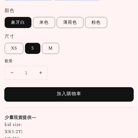
顏色
象牙白
米色
薄荷色
粉色
尺寸
XS
S
M
數量
加入購物車
少量現貨提供~~
kid size:
XS(1-2Y)