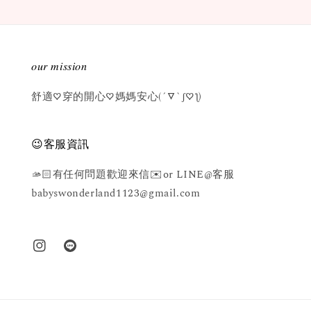
𝑜𝑢𝑟 𝑚𝑖𝑠𝑠𝑖𝑜𝑛
舒適♡穿的開心♡媽媽安心(´▽`ʃ♡ƪ)
😉客服資訊
🫴🏻有任何問題歡迎來信✉️or LINE@客服
babyswonderland1123@gmail.com