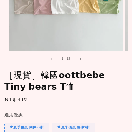
1
/
13
［現貨］韓國𝗼𝗼𝘁𝘁𝗯𝗲𝗯𝗲
𝗧𝗶𝗻𝘆 𝗯𝗲𝗮𝗿𝘀 𝗧恤
Regular
NT$ 449
price
適用優惠
🍹夏季優惠 四件85折
🍹夏季優惠 兩件9折