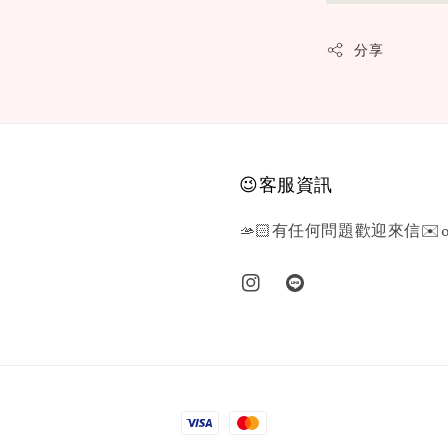
分享
😉客服資訊
🫴🏻有任何問題歡迎來信✉️or L