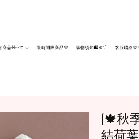
有商品🧸॰॰♡⃛
-限時開團商品💚‪
購物須知🛍️ꕤ*.ﾟ
客服聯絡🫶
[🍁秋
結荷葉