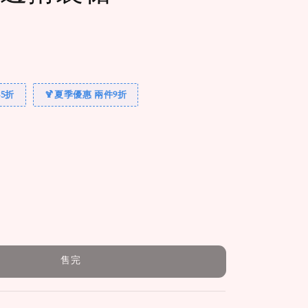
完
5折
🍹夏季優惠 兩件9折
售完