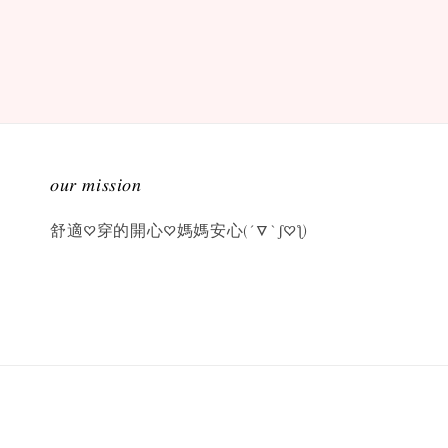
𝑜𝑢𝑟 𝑚𝑖𝑠𝑠𝑖𝑜𝑛
舒適♡穿的開心♡媽媽安心(´▽`ʃ♡ƪ)