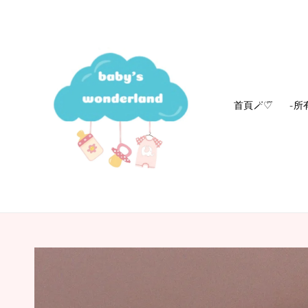
首頁🪄‎♡⃛
-所