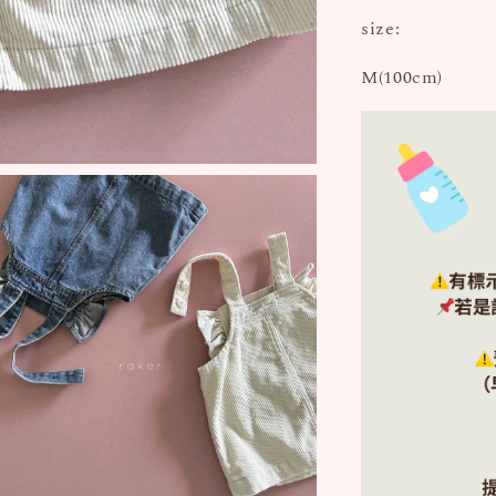
size:
M(100cm)