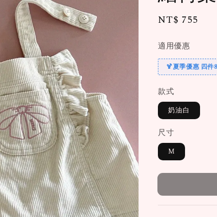
Regular
NT$ 755
售
price
適用優惠
🍹夏季優惠 四件8
款式
奶油白
尺寸
M