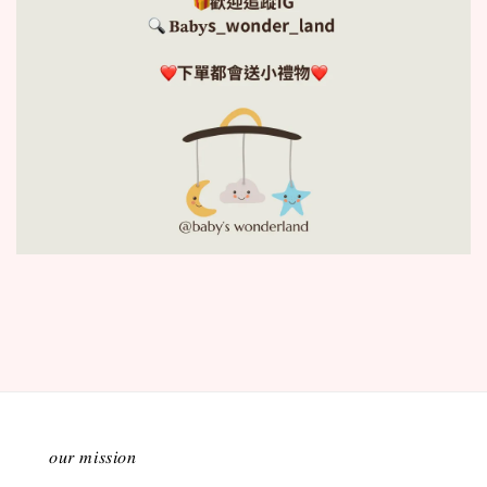
𝑜𝑢𝑟 𝑚𝑖𝑠𝑠𝑖𝑜𝑛