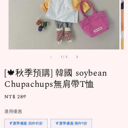
1
/
2
[🍁秋季預購] 韓國 soybean
Chupachups無肩帶T恤
Regular
NT$ 289
售完
price
適用優惠
🍹夏季優惠 四件85折
🍹夏季優惠 兩件9折