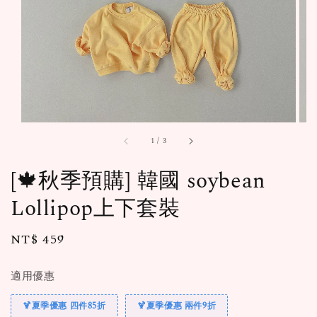
1
/
3
[🍁秋季預購] 韓國 soybean
Lollipop上下套裝
Regular
NT$ 459
售完
price
適用優惠
🍹夏季優惠 四件85折
🍹夏季優惠 兩件9折