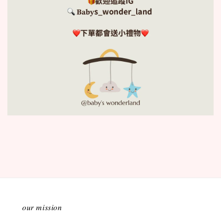
𝑜𝑢𝑟 𝑚𝑖𝑠𝑠𝑖𝑜𝑛