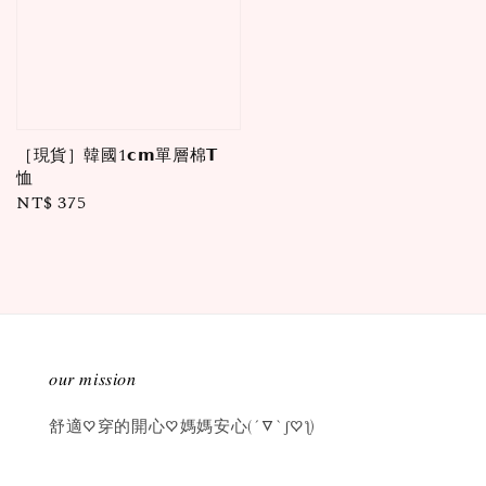
［現貨］韓國1𝗰𝗺單層棉𝗧
恤
Regular
NT$ 375
price
𝑜𝑢𝑟 𝑚𝑖𝑠𝑠𝑖𝑜𝑛
舒適♡穿的開心♡媽媽安心(´▽`ʃ♡ƪ)