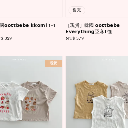
售完
𝘁𝗯𝗲𝗯𝗲 𝗸𝗸𝗼𝗺𝗶 1+1
［現貨］韓國 𝗼𝗼𝘁𝘁𝗯𝗲𝗯𝗲
𝗘𝘃𝗲𝗿𝘆𝘁𝗵𝗶𝗻𝗴亞麻𝗧恤
le
$ 329
Regular
NT$ 379
ice
price
現貨