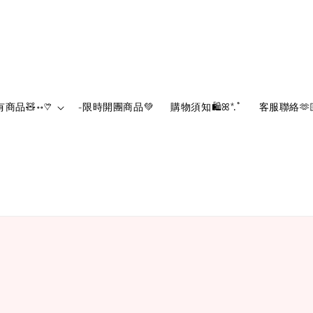
有商品🧸॰॰♡⃛
-限時開團商品💚‪
購物須知🛍️ꕤ*.ﾟ
客服聯絡🫶