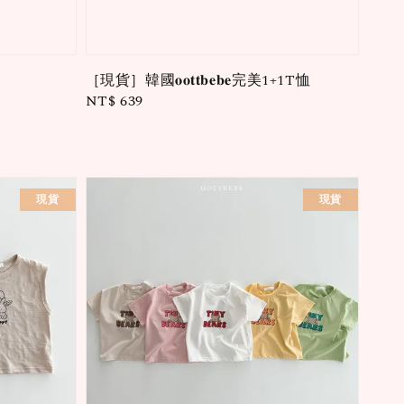
［現貨］韓國𝐨𝐨𝐭𝐭𝐛𝐞𝐛𝐞完美1+1T恤
Regular
NT$ 639
price
現貨
現貨