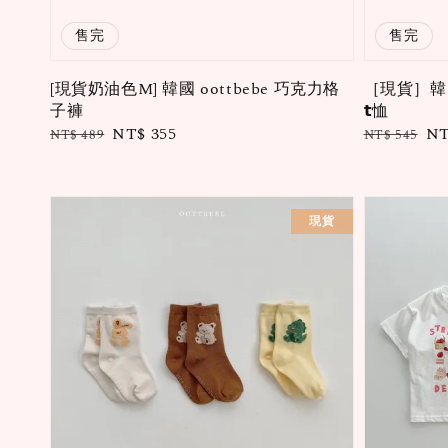
售完
售完
[現貨奶油色M] 韓國 oottbebe 巧克力格
［現貨］韓國𝗼𝗼
子褲
𝘁恤
Regular
Sale
NT$ 355
Regular
Sa
NT
NT$ 489
NT$ 545
price
price
price
pr
現貨