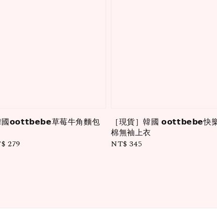
𝗼𝘁𝘁𝗯𝗲𝗯𝗲草莓牛角麵包
［現貨］韓國 𝗼𝗼𝘁𝘁𝗯𝗲𝗯
棉無袖上衣
le
$ 279
Regular
NT$ 345
ice
price