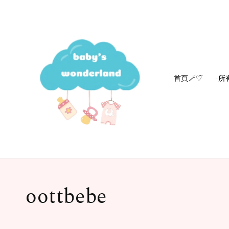
首頁🪄‎♡⃛
-所
oottbebe