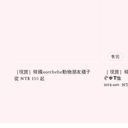
售完
［現貨］韓國oottbebe動物朋友襪子
［ 現貨］韓國
🥐🍓𝗧恤
Regular
從
NT$ 155
起
Regular
Sa
NT
price
NT$ 409
price
pr