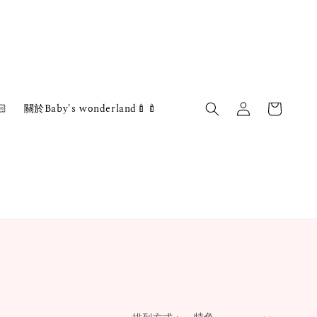

關於Baby's wonderland🍼🍼