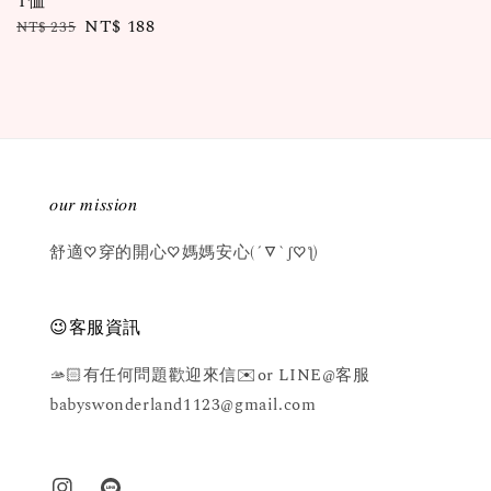
T恤
Regular
Sale
NT$ 188
NT$ 235
price
price
𝑜𝑢𝑟 𝑚𝑖𝑠𝑠𝑖𝑜𝑛
舒適♡穿的開心♡媽媽安心(´▽`ʃ♡ƪ)
😉客服資訊
🫴🏻有任何問題歡迎來信✉️or LINE@客服
babyswonderland1123@gmail.com