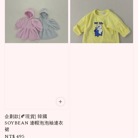
企劃款[🍂現貨] 韓國
SOYBEAN 連帽泡泡袖連衣
裙
Regular
NT$ 495