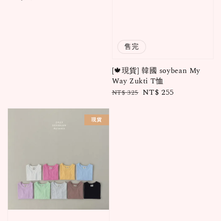
price
售完
[🍁現貨] 韓國 soybean My
Way Zukti T恤
Regular
Sale
NT$ 255
NT$ 325
price
price
現貨