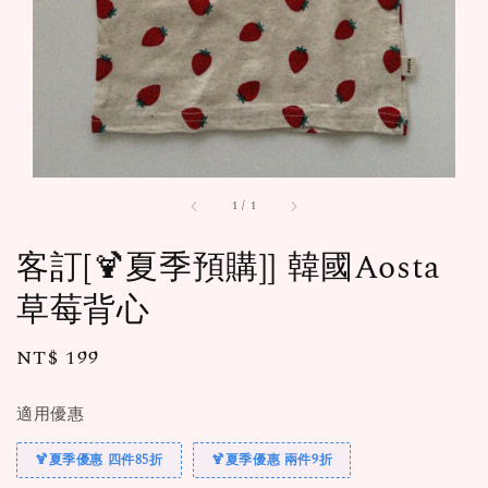
1
/
1
客訂[🍹夏季預購]] 韓國Aosta
草莓背心
Regular
NT$ 199
售完
price
適用優惠
🍹夏季優惠 四件85折
🍹夏季優惠 兩件9折