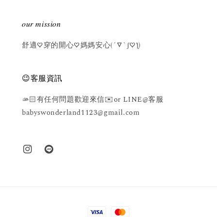
𝑜𝑢𝑟 𝑚𝑖𝑠𝑠𝑖𝑜𝑛
舒適♡穿的開心♡媽媽安心(´▽`ʃ♡ƪ)
😉客服資訊
🫴🏻有任何問題歡迎來信✉️or LINE@客服
babyswonderland1123@gmail.com