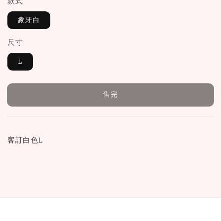
款式
象牙白
尺寸
L
售完
客訂白色L