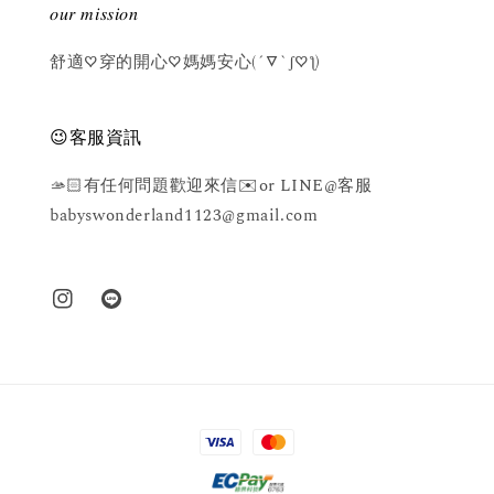
𝑜𝑢𝑟 𝑚𝑖𝑠𝑠𝑖𝑜𝑛
舒適♡穿的開心♡媽媽安心(´▽`ʃ♡ƪ)
😉客服資訊
🫴🏻有任何問題歡迎來信✉️or LINE@客服
babyswonderland1123@gmail.com