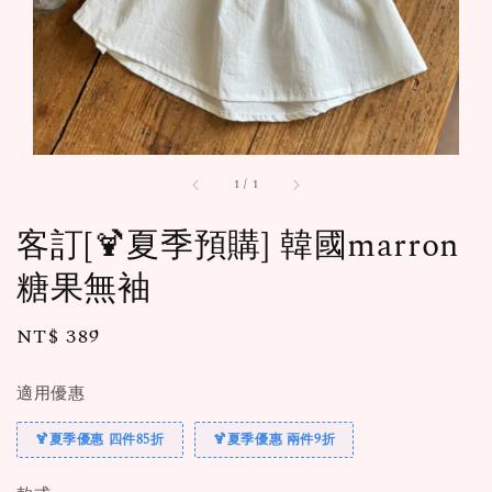
1
/
1
客訂[🍹夏季預購] 韓國marron
糖果無袖
Regular
NT$ 389
售完
price
適用優惠
🍹夏季優惠 四件85折
🍹夏季優惠 兩件9折