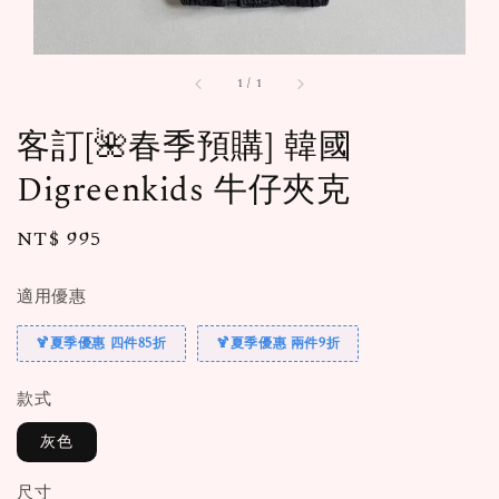
1
/
1
客訂[🌺春季預購] 韓國
Digreenkids 牛仔夾克
Regular
NT$ 995
售完
price
適用優惠
🍹夏季優惠 四件85折
🍹夏季優惠 兩件9折
款式
灰色
尺寸