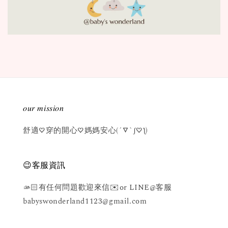
𝑜𝑢𝑟 𝑚𝑖𝑠𝑠𝑖𝑜𝑛
舒適♡穿的開心♡媽媽安心(´▽`ʃ♡ƪ)
😉客服資訊
🫴🏻有任何問題歡迎來信✉️or LINE@客服
babyswonderland1123@gmail.com