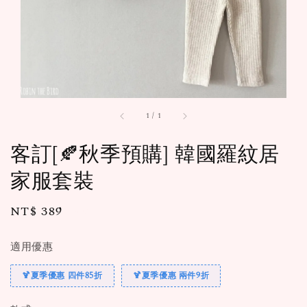
1
/
1
客訂[🍂秋季預購] 韓國羅紋居
家服套裝
Regular
NT$ 389
售完
price
適用優惠
🍹夏季優惠 四件85折
🍹夏季優惠 兩件9折