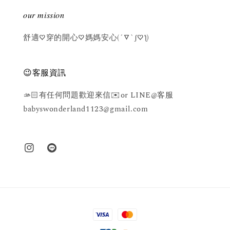
𝑜𝑢𝑟 𝑚𝑖𝑠𝑠𝑖𝑜𝑛
舒適♡穿的開心♡媽媽安心(´▽`ʃ♡ƪ)
😉客服資訊
🫴🏻有任何問題歡迎來信✉️or LINE@客服
babyswonderland1123@gmail.com