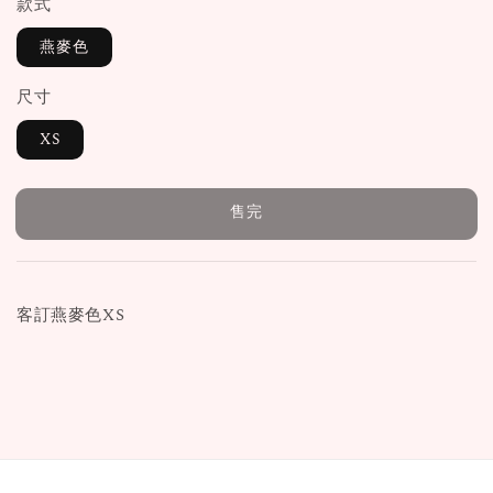
款式
燕麥色
尺寸
XS
售完
客訂燕麥色XS