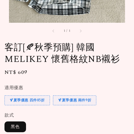
1
/
1
客訂[🍂秋季預購] 韓國
MELIKEY 懷舊格紋NB襯衫
Regular
NT$ 609
售完
price
適用優惠
🍹夏季優惠 四件85折
🍹夏季優惠 兩件9折
款式
黑色