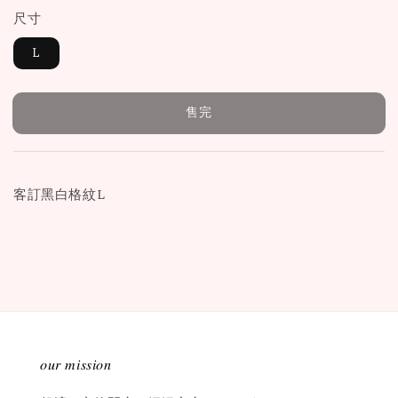
尺寸
L
售完
客訂黑白格紋L
𝑜𝑢𝑟 𝑚𝑖𝑠𝑠𝑖𝑜𝑛