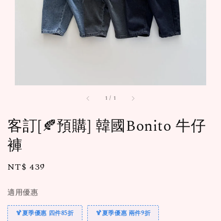
1
/
1
客訂[🍂預購] 韓國Bonito 牛仔
褲
Regular
NT$ 439
售完
price
適用優惠
🍹夏季優惠 四件85折
🍹夏季優惠 兩件9折