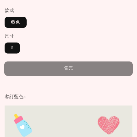
款式
藍色
尺寸
S
售完
客訂藍色s