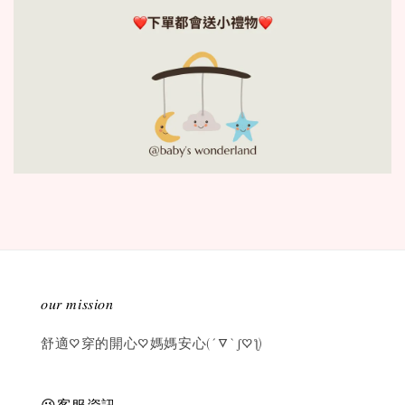
𝑜𝑢𝑟 𝑚𝑖𝑠𝑠𝑖𝑜𝑛
舒適♡穿的開心♡媽媽安心(´▽`ʃ♡ƪ)