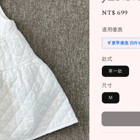
Regular
NT$ 699
售
price
適用優惠
🍹夏季優惠 四件8
款式
單一款
尺寸
M