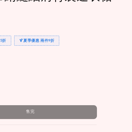
完
5折
🍹夏季優惠 兩件9折
售完