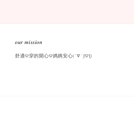
𝑜𝑢𝑟 𝑚𝑖𝑠𝑠𝑖𝑜𝑛
舒適♡穿的開心♡媽媽安心(´▽`ʃ♡ƪ)