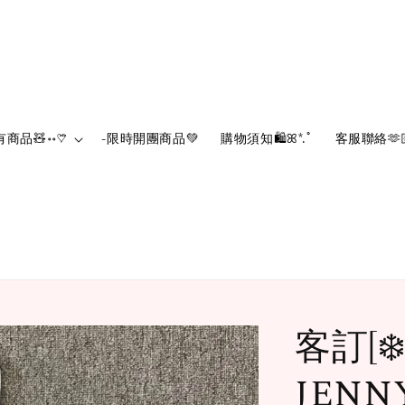
有商品🧸॰॰♡⃛
-限時開團商品💚‪
購物須知🛍️ꕤ*.ﾟ
客服聯絡🫶
客訂[❄
JEN