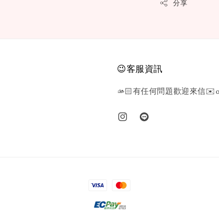
分享
😉客服資訊
🫴🏻有任何問題歡迎來信✉️or L