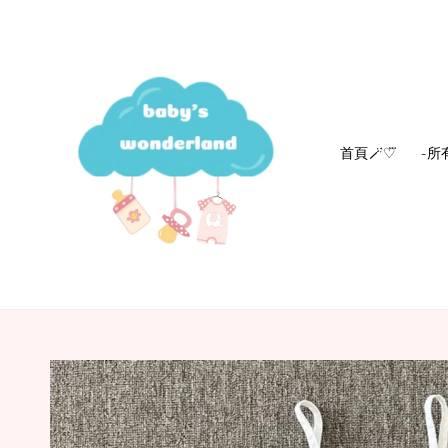
首頁🪄‎♡⃛
-所