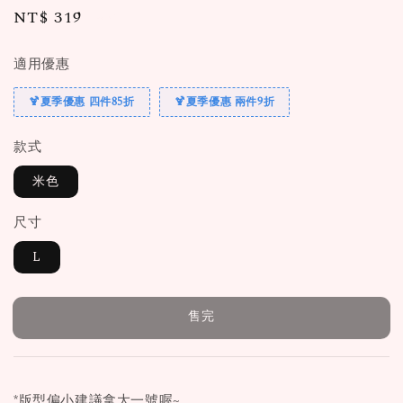
Regular
NT$ 319
售完
price
適用優惠
🍹夏季優惠 四件85折
🍹夏季優惠 兩件9折
款式
米色
尺寸
L
售完
*版型偏小建議拿大一號喔~