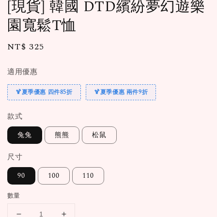
[現貨] 韓國 DTD繽紛夢幻遊樂
園寬鬆T恤
Regular
NT$ 325
price
適用優惠
🍹夏季優惠 四件85折
🍹夏季優惠 兩件9折
款式
兔兔
熊熊
松鼠
尺寸
90
100
110
數量