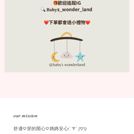
𝑜𝑢𝑟 𝑚𝑖𝑠𝑠𝑖𝑜𝑛
舒適♡穿的開心♡媽媽安心(´▽`ʃ♡ƪ)