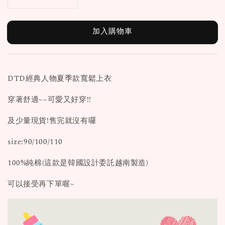
加入購物車
DTD經典人物夏季款寬鬆上衣
穿著舒適~~可愛又好穿!!
及少量現貨!售完就沒有囉
size:90/100/110
100%純棉(這款是韓國設計委託越南製造)
可以接受再下單喔~