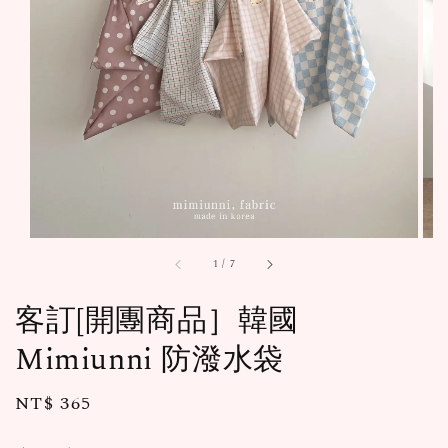
1
/
7
客訂[開團商品］韓國
Mimiunni 防潑水袋
Regular
NT$ 365
售完
price