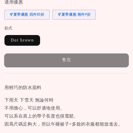
適用優惠
🍹夏季優惠 四件85折
🍹夏季優惠 兩件9折
款式
Dot brown
售完
用輕巧的防水面料
下雨天 下雪天 無論何時
不用擔心，可以舒適地使用。
可以系在肩上的帶子長度也很寬鬆,
因爲尺碼足夠大，所以午睡被子+多餘的衣服都能放進去。