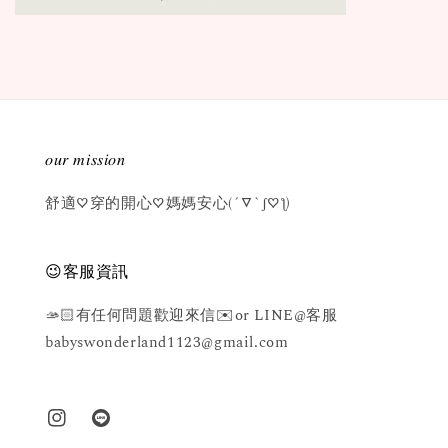
𝑜𝑢𝑟 𝑚𝑖𝑠𝑠𝑖𝑜𝑛
舒適♡穿的開心♡媽媽安心(´▽`ʃ♡ƪ)
😉客服資訊
🫴🏻有任何問題歡迎來信✉️or LINE@客服
babyswonderland1123@gmail.com