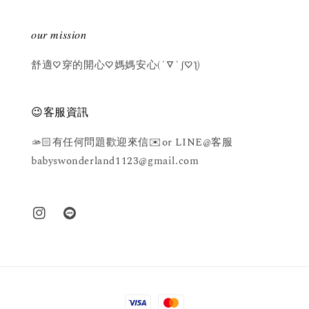
𝑜𝑢𝑟 𝑚𝑖𝑠𝑠𝑖𝑜𝑛
舒適♡穿的開心♡媽媽安心(´▽`ʃ♡ƪ)
😉客服資訊
🫴🏻有任何問題歡迎來信✉️or LINE@客服
babyswonderland1123@gmail.com