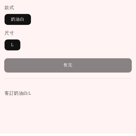
款式
奶油白
尺寸
L
售完
客訂奶油白L