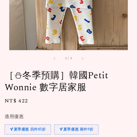
1
/
1
［⛄️冬季預購］韓國Petit
Wonnie 數字居家服
Regular
NT$ 422
售完
price
適用優惠
🍹夏季優惠 四件85折
🍹夏季優惠 兩件9折